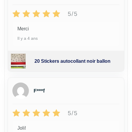
5/5
Merci
Il y a 4 ans
20 Stickers autocollant noir ballon
F***f
5/5
Joli!