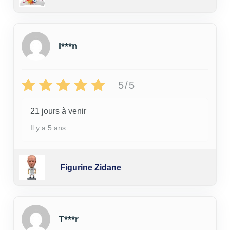
I***n
5/5
21 jours à venir
Il y a 5 ans
Figurine Zidane
T***r