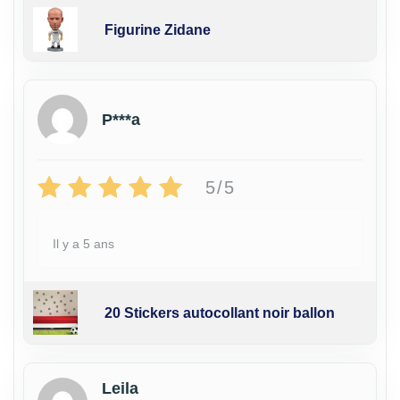
Figurine Zidane
P***a
5/5
Il y a 5 ans
20 Stickers autocollant noir ballon
Leila