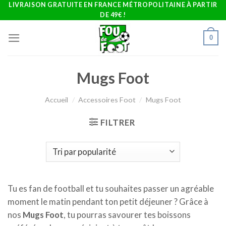
Skip
LIVRAISON GRATUITE EN FRANCE MÉTROPOLITAINE À PARTIR
DE 49€ !
to
content
0
Mugs Foot
Accueil
/
Accessoires Foot
/
Mugs Foot
FILTRER
Tu es fan de football et tu souhaites passer un agréable
moment le matin pendant ton petit déjeuner ? Grâce à
nos
Mugs Foot
, tu pourras savourer tes boissons