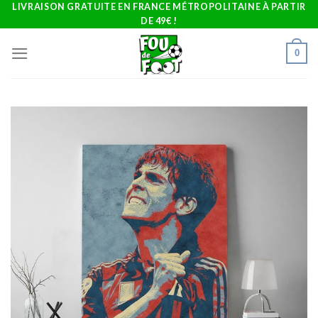
Skip
LIVRAISON GRATUITE EN FRANCE MÉTROPOLITAINE À PARTIR
DE 49€ !
to
content
0