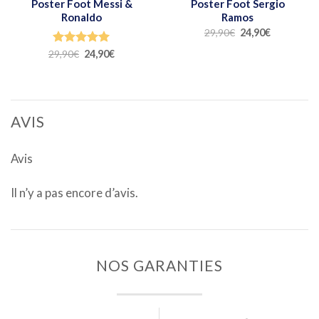
Poster Foot Messi &
Poster Foot Sergio
Ronaldo
Ramos
29,90
€
24,90
€
29,90
Note
€
5.00
24,90
€
sur 5
AVIS
Avis
Il n’y a pas encore d’avis.
NOS GARANTIES