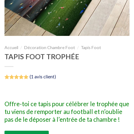
Accueil
/
Décoration Chambre Foot
/
Tapis Foot
TAPIS FOOT TROPHÉE
(
1
avis client)
Noté
1
5.00
sur 5 basé
sur
notation
client
Offre-toi ce tapis pour célébrer le trophée que
tu viens de remporter au football et n’oublie
pas de le déposer à l’entrée de ta chambre !