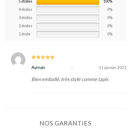
5 étoiles
100%
4 étoiles
0%
3 étoiles
0%
2 étoiles
0%
1 étoile
0%
Note
5
sur
Ayman
–
11 janvier 2021
5
Bien emballé, très stylé comme tapis
NOS GARANTIES